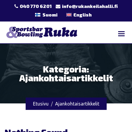
Skip
040 770 6201
info@rukankeilahalli.fi
to
Suomi
English
content
Kategoria:
Ajankohtaisartikkelit
Etusivu
Ajankohtaisartikkelit