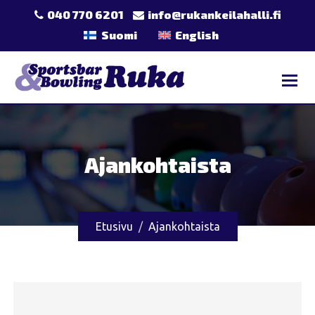
Skip
040 770 6201
info@rukankeilahalli.fi
to
Suomi
English
content
Ajankohtaista
Etusivu
Ajankohtaista